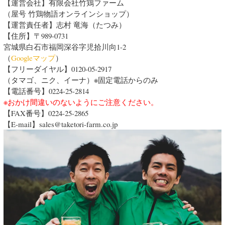
【運営会社】有限会社竹鶏ファーム
（屋号 竹鶏物語オンラインショップ）
【運営責任者】志村 竜海（たつみ）
【住所】〒989-0731
宮城県白石市福岡深谷字児拾川向1-2
（
Googleマップ
）
【フリーダイヤル】
0120-05-2917
（タマゴ、ニク、イーナ）※固定電話からのみ
【電話番号】0224-25-2814
※おかけ間違いのないようにご注意ください。
【FAX番号】
0224-25-2865
【E-mail】sales@taketori-farm.co.jp