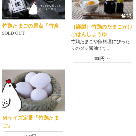
竹鶏たまごの原点「竹炭」
［謹製］竹鶏のたまごかけ
SOLD OUT
ごはんしょうゆ
竹鶏たまごや卵料理にぴった
りのダシ醤油です。
300円 ～
Ｍサイズ定番「竹鶏たま
ご」
400円 ～