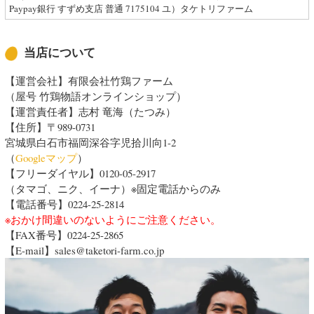
Paypay銀行 すずめ支店 普通 7175104 ユ）タケトリファーム
当店について
【運営会社】有限会社竹鶏ファーム
（屋号 竹鶏物語オンラインショップ）
【運営責任者】志村 竜海（たつみ）
【住所】〒989-0731
宮城県白石市福岡深谷字児拾川向1-2
（
Googleマップ
）
【フリーダイヤル】
0120-05-2917
（タマゴ、ニク、イーナ）※固定電話からのみ
【電話番号】0224-25-2814
※おかけ間違いのないようにご注意ください。
【FAX番号】
0224-25-2865
【E-mail】sales@taketori-farm.co.jp