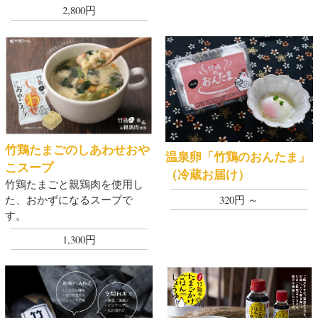
2,800円
竹鶏たまごのしあわせおや
温泉卵「竹鶏のおんたま」
こスープ
（冷蔵お届け）
竹鶏たまごと親鶏肉を使用し
320円 ～
た、おかずになるスープで
す。
1,300円