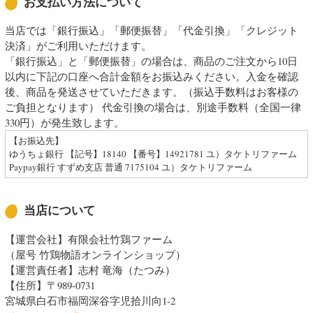
お支払い方法について
当店では「銀行振込」「郵便振替」「代金引換」「クレジット
決済」がご利用いただけます。
「銀行振込」と「郵便振替」の場合は、商品のご注文から10日
以内に下記の口座へ合計金額をお振込みください。入金を確認
後、商品を発送させていただきます。（振込手数料はお客様の
ご負担となります） 代金引換の場合は、別途手数料（全国一律
330円）が発生致します。
【お振込先】
ゆうちょ銀行 【記号】18140 【番号】14921781 ユ）タケトリファーム
Paypay銀行 すずめ支店 普通 7175104 ユ）タケトリファーム
当店について
【運営会社】有限会社竹鶏ファーム
（屋号 竹鶏物語オンラインショップ）
【運営責任者】志村 竜海（たつみ）
【住所】〒989-0731
宮城県白石市福岡深谷字児拾川向1-2